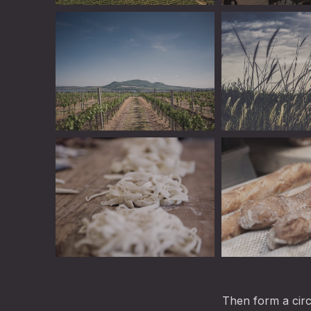
Linguini
Book a Table Onl
Linguini
Linguini
Linguini
Linguini
Then form a circ