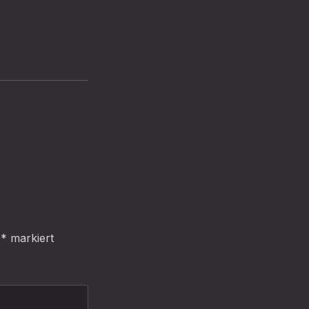
WEI
t
*
markiert