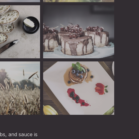
Linguini: Fantastic Restaurant WordPre
of Picked Brussels Sprouts with Ham
Linguini
Linguini
bs, and sauce is