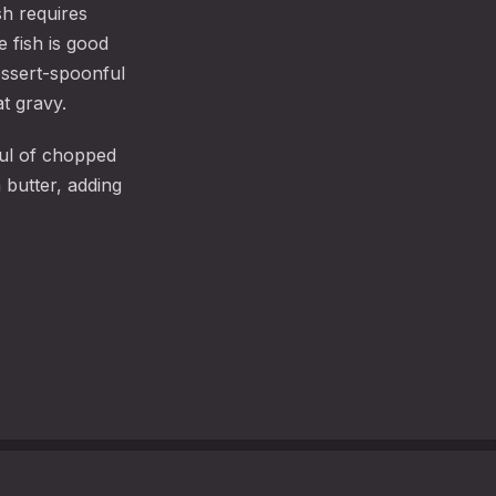
sh requires
e fish is good
dessert-spoonful
at gravy.
ful of chopped
 butter, adding