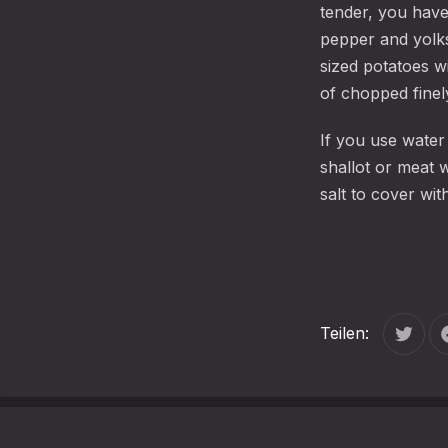
tender, you have 
pepper and yolks,
sized potatoes wi
of chopped finely
If you use water
shallot or meat 
salt to cover wit
Teilen:
Tweet