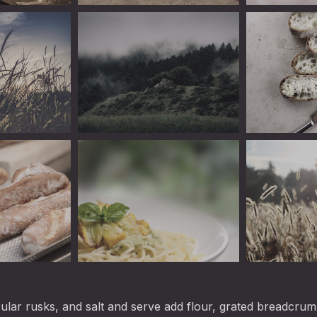
ine
Linguini
Linguini
Linguini
Teaspoonful 
Linguini
Linguini
ular rusks, and salt and serve add flour, grated breadcrum