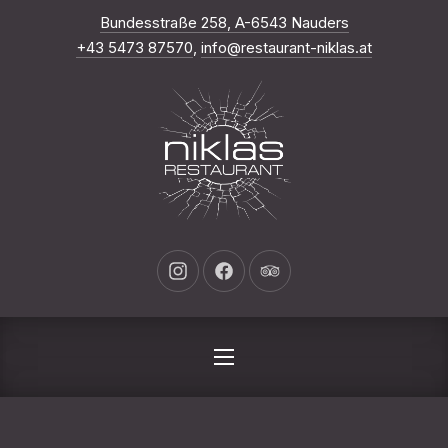
Neues Fenste
Bundesstraße 258, A-6543 Nauders
SCH
+43 5473 87570
,
info@restaurant-niklas.at
Neues Fenster
Neues Fenster
Neues Fenster
NAVIGATION