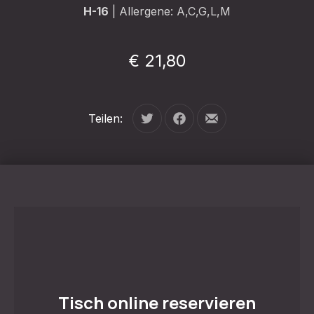
H-16
| Allergene: A,C,G,L,M
€ 21,80
Teilen:
Tweet
Auf Facebook teilen
Per E-Mail teilen
Tisch online reservieren