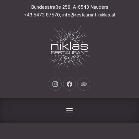
Neues Fenste
Bundesstraße 258, A-6543 Nauders
SCH
+43 5473 87570
,
info@restaurant-niklas.at
Neues Fenster
Neues Fenster
Neues Fenster
NAVIGATION