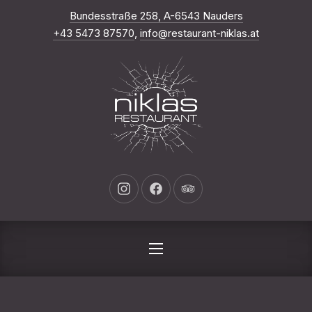
Nuova finestra
Bundesstraße 258, A-6543 Nauders
CHI
+43 5473 87570
,
info@restaurant-niklas.at
Nuova finestra
Nuova finestra
Nuova finestra
NAVIGAZIONE