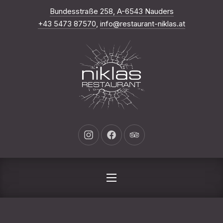
Nuova finestra
Bundesstraße 258, A-6543 Nauders
CHI
+43 5473 87570
,
info@restaurant-niklas.at
Nuova finestra
Nuova finestra
Nuova finestra
NAVIGAZIONE