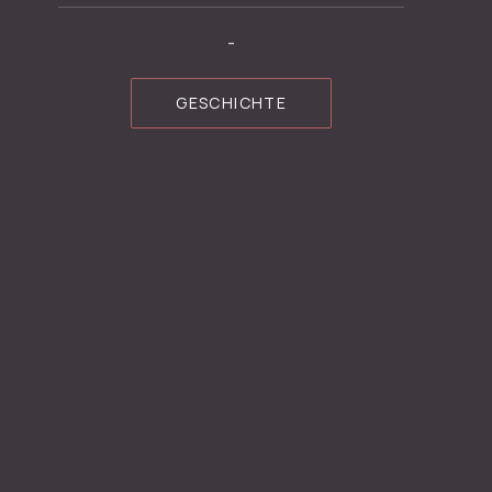
WEI
-
GESCHICHTE